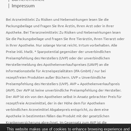
Impressum
Bei Arzneimitteln: Zu Risiken und Nebenwirkungen lesen Sie die
Packungsbeilage und fragen Sie Ihre Ärztin, Ihren Arzt oder in Ihrer
Apotheke. Bei Tierarzneimitteln: Zu Risiken und Nebenwirkungen lesen
Sie die Packungsbeilage und fragen Sie Ihre Tierärztin, Ihren Tierarzt oder
in Ihrer Apotheke. Nur solange Vorrat reicht. Irrtum vorbehalten. Alle
Preise inkl. MwSt. * Sparpotential gegenüber der unverbindlichen
Preisempfehlung des Herstellers (UVP) oder der unverbindlichen
Herstellermeldung des Apothekenverkaufspreises (UAVP) an die
Informationsstelle für Arzneispezialitäten (IFA GmbH) / nur bei
rezeptfreien Produkten außer Büchern. UVP = Unverbindliche
Preisempfehlung des Herstellers (UVP). AVP = Apothekenverkaufspreis
(AVP). Der AVP ist keine unverbindliche Preisempfehlung der Hersteller.
Der AVP ist ein von den Apotheken selbst in Ansatz gebrachter Preis für
rezeptfreie Arzneimittel, der in der Höhe dem für Apotheken
verbindlichen Arzneimittel Abgabepreis entspricht, zu dem eine
Apotheke in bestimmten Fällen das Produkt mit der gesetzlichen
Krankenversicherung abrechnet. Im Gegensatz zum AVP ist die
gebräuchliche UVP eine Empfehlung der Hersteller.
This website makes use of cookies to enhance browsing experience and