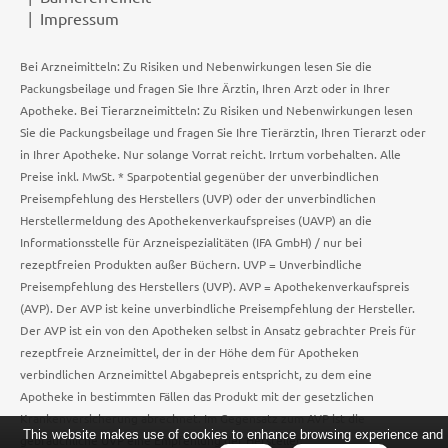
Impressum
Bei Arzneimitteln: Zu Risiken und Nebenwirkungen lesen Sie die
Packungsbeilage und fragen Sie Ihre Ärztin, Ihren Arzt oder in Ihrer
Apotheke. Bei Tierarzneimitteln: Zu Risiken und Nebenwirkungen lesen
Sie die Packungsbeilage und fragen Sie Ihre Tierärztin, Ihren Tierarzt oder
in Ihrer Apotheke. Nur solange Vorrat reicht. Irrtum vorbehalten. Alle
Preise inkl. MwSt. * Sparpotential gegenüber der unverbindlichen
Preisempfehlung des Herstellers (UVP) oder der unverbindlichen
Herstellermeldung des Apothekenverkaufspreises (UAVP) an die
Informationsstelle für Arzneispezialitäten (IFA GmbH) / nur bei
rezeptfreien Produkten außer Büchern. UVP = Unverbindliche
Preisempfehlung des Herstellers (UVP). AVP = Apothekenverkaufspreis
(AVP). Der AVP ist keine unverbindliche Preisempfehlung der Hersteller.
Der AVP ist ein von den Apotheken selbst in Ansatz gebrachter Preis für
rezeptfreie Arzneimittel, der in der Höhe dem für Apotheken
verbindlichen Arzneimittel Abgabepreis entspricht, zu dem eine
Apotheke in bestimmten Fällen das Produkt mit der gesetzlichen
Krankenversicherung abrechnet. Im Gegensatz zum AVP ist die
This website makes use of cookies to enhance browsing experience and
gebräuchliche UVP eine Empfehlung der Hersteller.