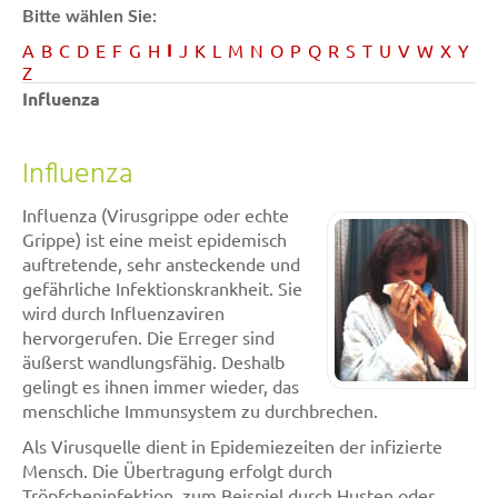
Bitte wählen Sie:
I
A
B
C
D
E
F
G
H
J
K
L
M
N
O
P
Q
R
S
T
U
V
W
X
Y
Z
Influenza
Influenza
Influenza (Virusgrippe oder echte
Grippe) ist eine meist epidemisch
auftretende, sehr ansteckende und
gefährliche Infektionskrankheit. Sie
wird durch Influenzaviren
hervorgerufen. Die Erreger sind
äußerst wandlungsfähig. Deshalb
gelingt es ihnen immer wieder, das
menschliche Immunsystem zu durchbrechen.
Als Virusquelle dient in Epidemiezeiten der infizierte
Mensch. Die Übertragung erfolgt durch
Tröpfcheninfektion, zum Beispiel durch Husten oder